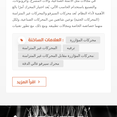
في مجالات مثل الأتمتة الصناعية، وآلات المسرح، والروبوتات،
والتصنيع باستخدام الحاسب الآلي، يُعد اختيار المحرك أمرًا بالغ
الأهمية لأداء النظام. تُعد محركات السيرفو والمحركات غير المتزامنة
(المحركات الحثية) نوعين شائعين من المحركات الصناعية، ولكل
منهما خصائصه الخاصة ومجالات تطبيقه. ومع ذلك، مع تطور تقنيات
الأتمتة والتحكم الذكي، بدأت محركات السيرفو تحل تدريجيًا محل
العلامات الساخنة :
المحركات غير المتزامنة التقليدية في العديد من التطبيقات، نظرًا
محركات المؤازرة
لدقة تحكمها وأدائها الفعال.الاختلافات الرئيسية بين محركات
ترفيه
المحركات غير المتزامنة
السيرفو والمحركات غير المتزامنةمبدأ العملالمحركات غير
محركات المؤازرة مقابل المحركات غير المتزامنة:
المتزامنة تعمل هذه المحركات بناءً على مبدأ الحث
محرك سيرفو عالي الدقة
الكهرومغناطيسي. عند تنشيط ملف الجزء الثابت، يُولّد مجالًا
مغناطيسيًا دوارًا، فيحصل الجزء الدوار على تيار كهربائي عبر الحث،
ثم يدور. بسبب تأخر التيار المُستحث، تكون سرعة الجزء الدوار
اقرأ المزيد
دائمًا أقل من سرعته المتزامنة،...