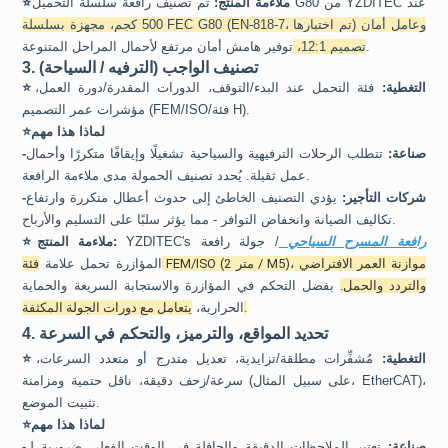
تم تصنيف رافعة سلسلة التحميل G80 من YZDITEC عند
ملاءمة المنتج:
⭐
500 كجم، مجهزة بسلسلة FEC G80 (EN-818-7، تم اختبارها) وعامل أمان
توفير هامش أمان مرتفع لأحمال المراحل المتنوعة.
تصميم 12:1،
3. تصنيف الواجب (الترفيه / السياحة)
التغطية:
فئة التحمل عند البدء/التوقف، الدورات المقدرة/دورة العمل،
⭐
مؤشرات عمر التصميم (FEM/ISO/فئة H).
لماذا هذا مهم
⭐
-صناعة:
تتطلب الرحلات الترفيهية والسياحية تشغيلًا وإيقافًا متكررًا وأحمال
عمل ثقيلة. يُحدد تصنيف الحمولة مدى ملاءمة الرافعة.
-شركات التأجير:
يؤدي التصنيف الخاطئ إلى حدوث أعطال متكررة وارتفاع
تكاليف الصيانة وانخفاض التوافر - مما يؤثر سلبًا على التسليم والأرباح.
رافعة المسرح السياحي
/
جولة
رافعة
YZDITEC's
ملاءمة المنتج:
⭐
المؤازرة تحمل علامة
فئة FEM/ISO (2 متر / M5)، موازنة العمر الافتراضي
والتردد والحمل.
بفضل التحكم في المؤازرة والاستجابة السريعة والحماية
يتعامل مع دورات الجولة المكثفة.
الحرارية،
4. تحديد المواقع، والترميز، والتحكم في السرعة
التغطية:
مُشفِّرات مطلقة/تزايدية، تعديل متدرج أو متعدد السرعات،
⭐
سرعة/زحف دقيقة، ناقل حتمية ومزامنة (على سبيل المثال، EtherCAT)،
تثبيت الموضع.
لماذا هذا مهم
⭐
-صناعة:
تعتبر الملاحظات الدقيقة والحافلة في الوقت الفعلي ضرورية لـ