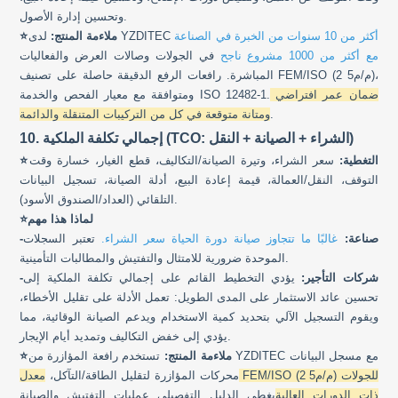
وتحسين إدارة الأصول.
أكثر من 10 سنوات من الخبرة في الصناعة
لدى YZDITEC
ملاءمة المنتج:
⭐
مع أكثر من 1000 مشروع ناجح
في الجولات وصالات العرض والفعاليات
المباشرة. رافعات الرفع الدقيقة حاصلة على تصنيف FEM/ISO (2 م/م5)،
ضمان عمر افتراضي
ومتوافقة مع معيار الفحص والخدمة ISO 12482-1.
.
ومتانة متوقعة في كل من التركيبات المتنقلة والدائمة
10. إجمالي تكلفة الملكية (TCO: الشراء + الصيانة + النقل)
التغطية:
سعر الشراء، وتيرة الصيانة/التكاليف، قطع الغيار، خسارة وقت
⭐
التوقف، النقل/العمالة، قيمة إعادة البيع، أدلة الصيانة، تسجيل البيانات
التلقائي (العداد/الصندوق الأسود).
لماذا هذا مهم
⭐
-صناعة:
غالبًا ما تتجاوز صيانة دورة الحياة سعر الشراء.
تعتبر السجلات
الموحدة ضرورية للامتثال والتفتيش والمطالبات التأمينية.
-شركات التأجير:
يؤدي التخطيط القائم على إجمالي تكلفة الملكية إلى
تحسين عائد الاستثمار على المدى الطويل: تعمل الأدلة على تقليل الأخطاء،
ويقوم التسجيل الآلي بتحديد كمية الاستخدام ويدعم الصيانة الوقائية، مما
يؤدي إلى خفض التكاليف وتمديد أيام الإيجار.
ملاءمة المنتج:
تستخدم رافعة المؤازرة من YZDITEC مع مسجل البيانات
⭐
محركات المؤازرة لتقليل الطاقة/التآكل،
معدل FEM/ISO (2 م/م5) للجولات
ذات الدورات العالية
يغطي الدليل التفصيلي عمليات التفتيش والصيانة