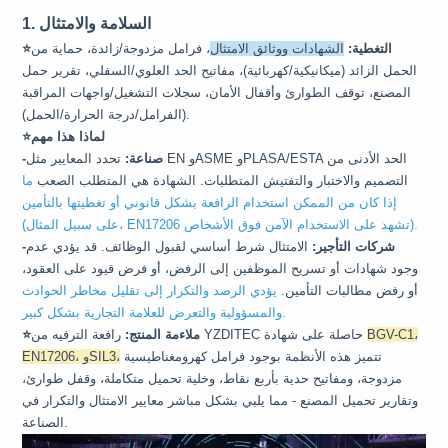
1. السلامة والامتثال
التغطية:
الشهادات ووثائق الامتثال
، فرامل مزدوجة/زائدة، حماية من
⭐
الحمل الزائد (ميكانيكية/كهربائية)، مفاتيح الحد العلوي/السفلي، تقرير حمل
المصنع، توقف الطوارئ وأقفال الأمان، سجلات التشغيل/واجهات المراقبة
(الفرامل/درجة الحرارة/الحمل).
⭐لماذا هذا مهم
-صناعة:
تحدد المعايير مثل EN وASME وPLASA/ESTA الحد الأدنى من
التصميم والاختبار والتفتيش
المتطلبات. الشهادة هي المتطلب الصعب
ما
إذا كان من الممكن استخدام الرافعة بشكل قانوني أو تغطيتها بالتأمين
(على سبيل المثال، EN17206 تشهد على الاستخدام الآمن فوق الأشخاص).
-شركات التأجير:
الامتثال شرط أساسي لقبول الوظائف. قد يؤدي عدم
وجود شهادات أو تسريح الموظفين إلى الرفض، أو فرض قيود على العقود،
أو رفض مطالبات التأمين.
يؤدي الرصد والتكرار إلى تقليل مخاطر الحوادث
والمسؤولية والتعرض للعلامة التجارية بشكل كبير.
BGV-C1،
رافعة الترفيه من YZDITEC حاصلة على شهادة
ملاءمة المنتج:
⭐
تتميز هذه الأنظمة بوجود فرامل كهرومغناطيسية
EN17206، وSIL3،
مزدوجة، ومفاتيح حدية بأربع نقاط، وخلية تحميل متكاملة، وقفل طوارئ،
وتقارير تحميل المصنع - مما يلبي بشكل مباشر معايير الامتثال والتكرار في
الصناعة.