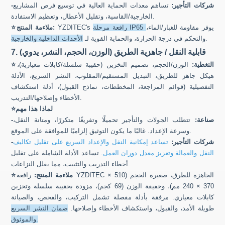
-شركات التأجير:
تساهم معدات الحماية العالية في توسيع فرص المشاريع
الخارجية/القاسية، وتقليل الأعطال، وتعظيم الاستفادة.
يوفر مقاومة للغبار/الماء،
رافعة مرحلة IP65
YZDITEC's
ملاءمة المنتج:
⭐
.
والتحكم في درجة الحرارة، والحماية القوية لـ
الأحداث الداخلية والخارجية
7. قابلية النقل / جاهزية الطريق (الوزن، الحجم، النشر، يدوي)
التغطية:
الوزن/الحجم، تصميم التخزين (حقيبة سلسلة/كابلات معيارية)،
⭐
هيكل جاهز للطريق، التبديل المستقيم/المقلوب، النشر السريع، الأدلة
التفصيلية (قوائم المراجعة، المخططات، نماذج القبول)، أدلة استكشاف
الأخطاء وإصلاحها/التدريب.
لماذا هذا مهم
⭐
-صناعة:
تتطلب الجولات والتأجير تحميلًا وتفريغًا متكررًا، ومتانة النقل،
وسرعة الإعداد. غالبًا ما يكون التوثيق إلزاميًا للموافقة على الموقع.
-شركات التأجير:
تساعد إمكانية النقل والإعداد السريع على تقليل تكاليف
النقل والعمالة وتعزيز معدل دوران العمل.
تساعد الأدلة الشاملة على تقليل
أخطاء التدريب والتثبيت، مما يقلل النزاعات.
ملاءمة المنتج:
رافعة YZDITEC الجاهزة للطرق، صغيرة الحجم (510 ×
⭐
370 × 240 مم)، وخفيفة الوزن (69 كجم)، مزودة بحقيبة سلسلة وتخزين
كابلات معياري. مرفقة بأدلة مفصلة تشمل التركيب، والفحص، والصيانة
طويلة الأمد، والقبول، واستكشاف الأخطاء وإصلاحها.
ضمان النشر السريع
والموثوق.