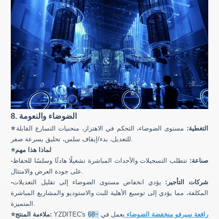
8. الضوضاء والنعومة
التغطية:
مستوى الضوضاء، التحكم في الاهتزاز، منحنيات التسارع القابلة
⭐
للتعديل، بدء/إيقاف سلس، تحليق بسرعة صفر.
لماذا هذا مهم
⭐
-صناعة:
تتطلب التسجيلات والأحداث المباشرة تشغيلًا هادئًا وسلسًا للحفاظ
على جودة العرض والامتثال.
-شركات التأجير:
يؤدي انخفاض مستوى الضوضاء إلى تقليل التعديلات
المكلفة، مما يؤدي إلى توسيع الأهلية للبث والاستوديو والمشاريع المباشرة
المتميزة.
رافعة سيرفو منخفضة الضوضاء
يعمل في
~68
YZDITEC's
ملاءمة المنتج:
⭐