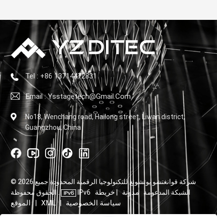
Tel : +86 13714472831
Email : Ysstagetech@gmail.com
No18, Wenchang road, Hailong street, Liwan district,
Guangzhou, China
© 2026 شركة قوانغتشو يوتشونغ للتكنولوجيا الرقمية المحدودة جميع
مدونة
خريطة
IPv6 الشبكة المدعومة
|
الحقوق محفوظة .
سياسة الخصوصية
XML
الموقع
|
|