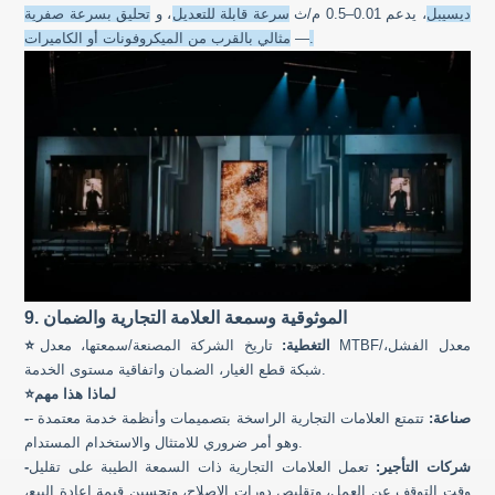
ديسيبل
، يدعم 0.01–0.5 م/ث
سرعة قابلة للتعديل
، و
تحليق بسرعة صفرية
مثالي بالقرب من الميكروفونات أو الكاميرات.
—
9. الموثوقية وسمعة العلامة التجارية والضمان
التغطية:
تاريخ الشركة المصنعة/سمعتها، معدل MTBF/معدل الفشل،
⭐
شبكة قطع الغيار، الضمان واتفاقية مستوى الخدمة.
لماذا هذا مهم
⭐
-صناعة:
تتمتع العلامات التجارية الراسخة بتصميمات وأنظمة خدمة معتمدة -
وهو أمر ضروري للامتثال والاستخدام المستدام.
-شركات التأجير:
تعمل العلامات التجارية ذات السمعة الطيبة على تقليل
وقت التوقف عن العمل، وتقليص دورات الإصلاح، وتحسين قيمة إعادة البيع،