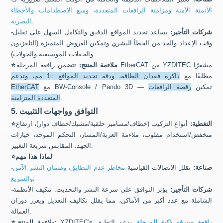
الأتمتة الآمنة ومزامنة الرافعات المتعددة، ومنع الاصطدامات والأخطاء
البصرية.
-شركات التأجير:
يساعد تحديد المواقع الدقيق والتكامل السهل على تقليل
وقت الإعداد والحد من الخطأ البشري وتمكين العروض المتميزة (التلفزيون
والحفلات الموسيقية والجولات).
ملاءمة المنتج:
تتضمن رافعة المرحلة EtherCAT من YZDITEC مشفرًا
⭐
مطلقًا مع
ذاكرة فقدان الطاقة، ودقة تحديد المواقع ±1 مم، وتدعم
مع BW-Console / Pando 3D — تمكين
رقصة الرافعات
EtherCAT
.
المتعددة المتزامنة
5. التوافق وواجهات التثبيت
التغطية:
أنواع التركيب (خطاف/مسامير حلقية/مشبك/خطاف دوار)، ارتفاع
⭐
منخفض/استخدام مقلوب، ملاءمة العربة/المسار، التحكم الموحد، خيارات
الجهد، المقابس سريعة التغيير.
لماذا هذا مهم
⭐
-صناعة:
تقلل الاتصالات القياسية
مخاطر عدم التطابق، وضمان النشر الآمن
.
والسريع
-شركات التأجير:
يؤثر التوافق على سرعة النشر والتحديث. تتكيف الأنظمة
الشاملة مع عدد أكبر من الأماكن، مما يقلل تكاليف التعديل ويعزز دوران
العمالة.
رافعة سيرفو ذكية للمرحلة
يدعم التعليق
YZDITEC's
ملاءمة المنتج:
⭐