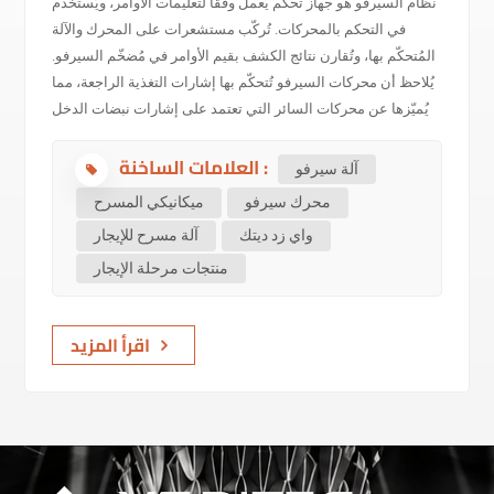
نظام السيرفو هو جهاز تحكم يعمل وفقًا لتعليمات الأوامر، ويُستخدم
في التحكم بالمحركات. تُركّب مستشعرات على المحرك والآلة
المُتحكّم بها، وتُقارن نتائج الكشف بقيم الأوامر في مُضخّم السيرفو.
يُلاحظ أن محركات السيرفو تُتحكّم بها إشارات التغذية الراجعة، مما
يُميّزها عن محركات السائر التي تعتمد على إشارات نبضات الدخل
للتحكم. تسمح محركات السيرفو بالتحكم الدقيق للغاية في السرعة
العلامات الساخنة :
والموضع، وتحويل الجهد تحويل الإشارات إلى عزم دوران وسرعة
آلة سيرفو
لتشغيل الجسم المُتحكّم به. يتم التحكم في سرعة دوار محرك
محرك سيرفو
ميكانيكي المسرح
المؤازرة بواسطة إشارة الإدخال، ويمكنه الاستجابة بسرعة. في
واي زد ديتك
آلة مسرح للإيجار
أنظمة التحكم الآلي، تُستخدم هذه الإشارات كمحركات وتمتلك
منتجات مرحلة الإيجار
خصائص مثل الثوابت الزمنية الكهروميكانيكية الصغيرة، والخطية
العالية، والجهد الابتدائي، مما يمكنها من تحويل الإشارات الكهربائية
المستقبلة إلى إزاحة زاوية أو مخرجات سرعة زاوية على عمود
اقرأ المزيد
المحرك. ...