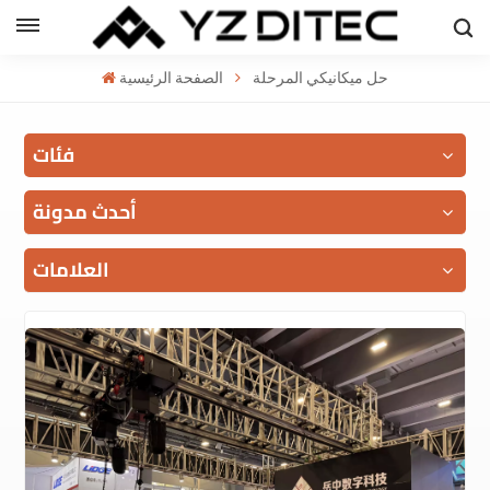
العربية
حل ميكانيكي المرحلة
الصفحة الرئيسية
h
فئات
l
ий
أحدث مدونة
العلامات