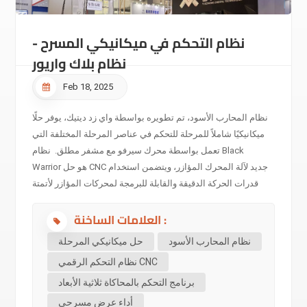
نظام التحكم في ميكانيكي المسرح -
نظام بلاك واريور
Feb 18, 2025
نظام المحارب الأسود، تم تطويره بواسطة واي زد ديتيك، يوفر حلًا
ميكانيكيًا شاملاً للمرحلة للتحكم في عناصر المرحلة المختلفة التي
تعمل بواسطة محرك سيرفو مع مشفر مطلق. نظام Black
Warrior هو حل CNC جديد لآلة المحرك المؤازر، ويتضمن استخدام
قدرات الحركة الدقيقة والقابلة للبرمجة لمحركات المؤازر لأتمتة
والتحكم في عناصر المرحلة المختلفة في نظام واحد. باعتباره
العلامات الساخنة :
نظام تحكم رقمي CNC، يدمج نظام Black-Warrior وظائف مثل
التحكم والإنذار المبكر والسلامة. ويضمن تشغيلًا سلسًا بدقة متناهية،
نظام المحارب الأسود
حل ميكانيكي المرحلة
حتى أثناء الحركات الهندسية المعقدة. يتألف نظام بلاك واريور عادةً
نظام التحكم الرقمي CNC
من عدة مكونات متكاملة لضمان سلاسة التشغيل والتحكم في
برنامج التحكم بالمحاكاة ثلاثية الأبعاد
عناصر المسرح أثناء العروض المسرحية أو الفعاليات. تشمل هذه
المكونات نظام التحكم وجهاز التشغيل. يتضمن نظام التحكم برنامج
أداء عرض مسرحي