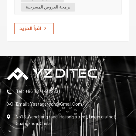
Pando، ووحدة تحكم BW، ووحدة تحكم BW-MC، ووحدة تحكم BW-
برمجة العروض المسرحية
DC، بينما تتضمن وحدة ا...
اقرأ المزيد
Tel : +86 13714472831
Email : Ysstagetech@gmail.com
No18, Wenchang road, Hailong street, Liwan district,
Guangzhou, China