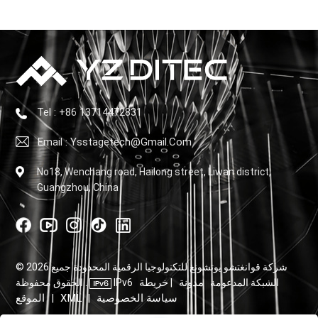
Tel : +86 13714472831
Email : Ysstagetech@gmail.com
No18, Wenchang road, Hailong street, Liwan district,
Guangzhou, China
© 2026 شركة قوانغتشو يوتشونغ للتكنولوجيا الرقمية المحدودة جميع
مدونة
خريطة
IPv6 الشبكة المدعومة
|
الحقوق محفوظة .
سياسة الخصوصية
XML
الموقع
|
|