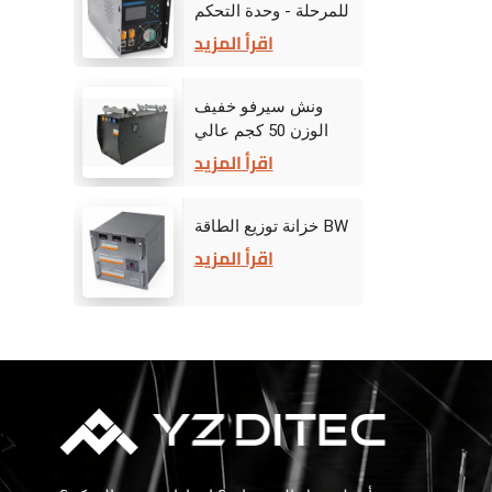
للمرحلة - وحدة التحكم
في القيادة
اقرأ المزيد
ونش سيرفو خفيف
الوزن 50 كجم عالي
الأداء للمسرح
اقرأ المزيد
خزانة توزيع الطاقة BW
اقرأ المزيد