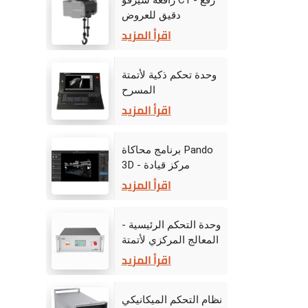
رافعة سيرفو C1 - رفع
دقيق للعروض
الديناميكية على المسرح
اقرأ المزيد
وحدة تحكم ذكية لأتمتة
المسرح
اقرأ المزيد
برنامج محاكاة Pando
3D - مركز قيادة
المرحلة الافتراضية
اقرأ المزيد
وحدة التحكم الرئيسية -
المعالج المركزي لأتمتة
المرحلة
اقرأ المزيد
نظام التحكم الميكانيكي