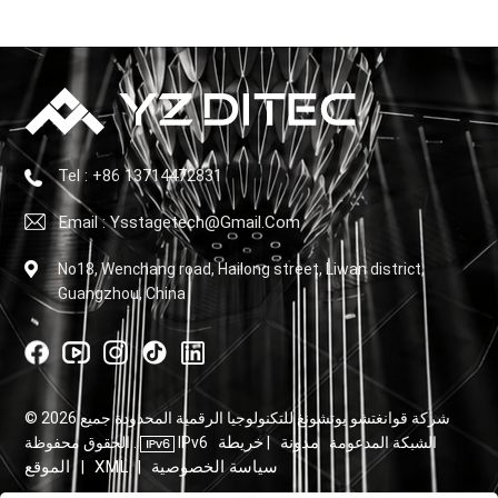
Tel : +86 13714472831
Email : Ysstagetech@gmail.com
No18, Wenchang road, Hailong street, Liwan district,
Guangzhou, China
© 2026 شركة قوانغتشو يوتشونغ للتكنولوجيا الرقمية المحدودة جميع
مدونة
خريطة
IPv6 الشبكة المدعومة
|
الحقوق محفوظة .
سياسة الخصوصية
XML
الموقع
|
|