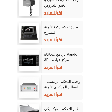
رافعة سيرفو C1 - رفع
دقيق للعروض
الديناميكية على المسرح
اقرأ المزيد
وحدة تحكم ذكية لأتمتة
المسرح
اقرأ المزيد
برنامج محاكاة Pando
3D - مركز قيادة
المرحلة الافتراضية
اقرأ المزيد
وحدة التحكم الرئيسية -
المعالج المركزي لأتمتة
المرحلة
اقرأ المزيد
نظام التحكم الميكانيكي