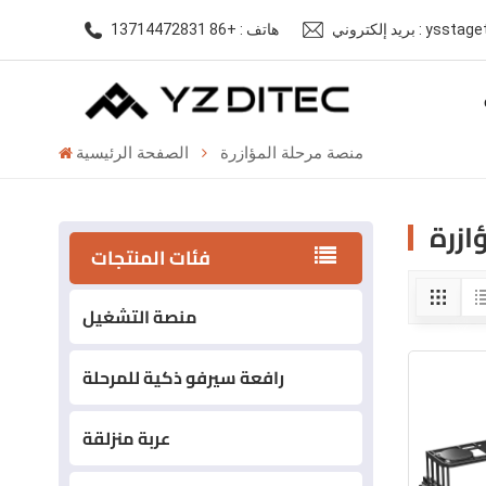
ysstagetech@gm
هاتف : +86 13714472831
منصة مرحلة المؤازرة
الصفحة الرئيسية
ازرة
فئات المنتجات
منصة التشغيل
رافعة سيرفو ذكية للمرحلة
عربة منزلقة