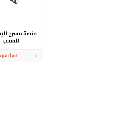
منصة مسرح آلية 
للسحب
اقرأ المزي