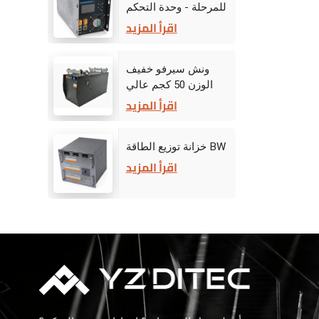
للمرحلة - وحدة التحكم
في القيادة
اقرأ المزيد
ونش سيرفو خفيف
الوزن 50 كجم عالي
الأداء للمسرح
اقرأ المزيد
خزانة توزيع الطاقة BW
اقرأ المزيد