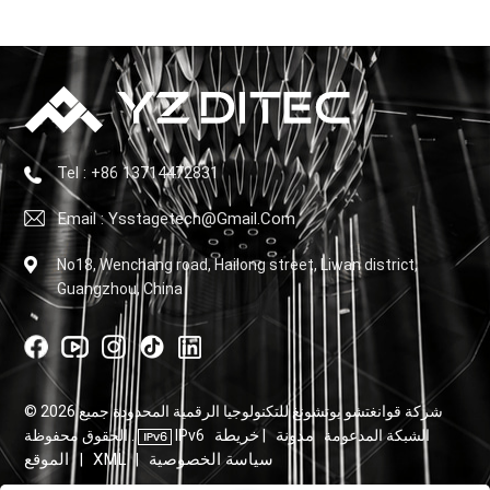
Tel : +86 13714472831
Email : Ysstagetech@gmail.com
No18, Wenchang road, Hailong street, Liwan district,
Guangzhou, China
© 2026 شركة قوانغتشو يوتشونغ للتكنولوجيا الرقمية المحدودة جميع
مدونة
خريطة
IPv6 الشبكة المدعومة
|
الحقوق محفوظة .
سياسة الخصوصية
XML
الموقع
|
|