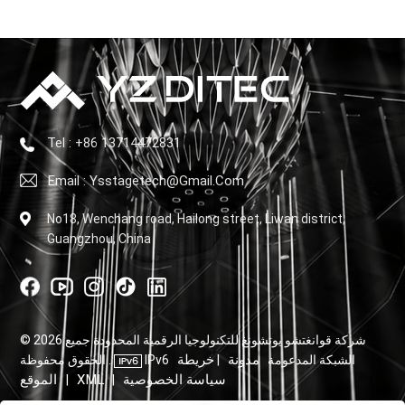
Tel : +86 13714472831
Email : Ysstagetech@gmail.com
No18, Wenchang road, Hailong street, Liwan district,
Guangzhou, China
© 2026 شركة قوانغتشو يوتشونغ للتكنولوجيا الرقمية المحدودة جميع
مدونة
خريطة
IPv6 الشبكة المدعومة
|
الحقوق محفوظة .
سياسة الخصوصية
XML
الموقع
|
|