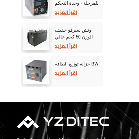
للمرحلة - وحدة التحكم
في القيادة
اقرأ المزيد
ونش سيرفو خفيف
الوزن 50 كجم عالي
الأداء للمسرح
اقرأ المزيد
خزانة توزيع الطاقة BW
اقرأ المزيد