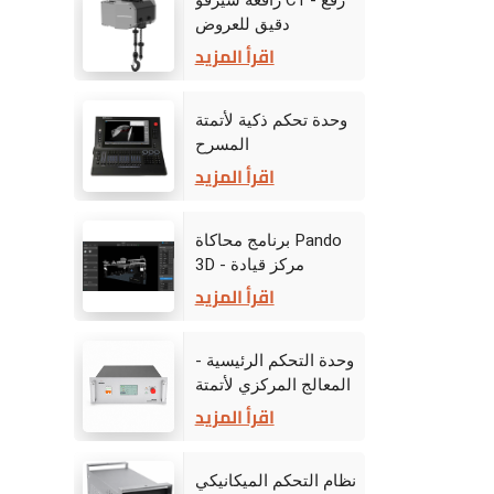
رافعة سيرفو C1 - رفع
دقيق للعروض
الديناميكية على المسرح
اقرأ المزيد
وحدة تحكم ذكية لأتمتة
المسرح
اقرأ المزيد
برنامج محاكاة Pando
3D - مركز قيادة
المرحلة الافتراضية
اقرأ المزيد
وحدة التحكم الرئيسية -
المعالج المركزي لأتمتة
المرحلة
اقرأ المزيد
نظام التحكم الميكانيكي