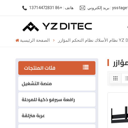
ysstagetech@gm
هاتف : +86 13714472831
تحكم المؤازر YZ DITEC
الصفحة الرئيسية
فئات المنتجات
منصة التشغيل
رافعة سيرفو ذكية للمرحلة
عربة منزلقة