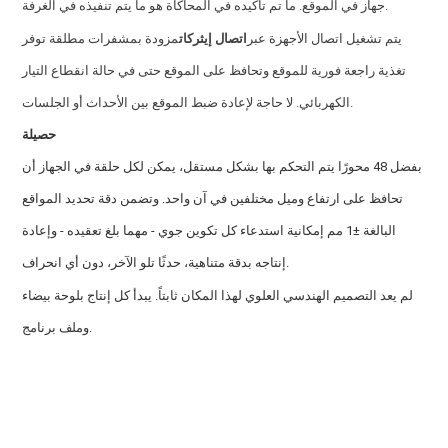
جهاز في الموقع. ما تم تأكيده في المحاكاة هو ما يتم تنفيذه في الغرفة.
يتم تشغيل اتصال الأجهزة عبر
اتصال إيثركات
مزودة بمشفرات مطلقة توفر
تغذية راجعة فورية للموقع وتحافظ على الموقع حتى في حالة انقطاع التيار
الكهربائي. لا حاجة لإعادة ضبط الموقع بين الأحداث أو الجلسات.
حصيلة
بفضل 48 محورًا يتم التحكم بها بشكل مستقل، يمكن لكل حلقة في الجهاز أن
تحافظ على ارتفاع وميل مختلفين في آن واحد. وتضمن دقة تحديد المواقع
البالغة ±1 مم إمكانية استدعاء كل تكوين جوي - مهما بلغ تعقيده - وإعادة
إنتاجه بدقة متناهية، حدثًا تلو الآخر، دون أي انحراف.
لم يعد التصميم الهندسي العلوي لهذا المكان ثابتاً. يبدأ كل إنتاج بلوحة بيضاء
وملف برنامج.