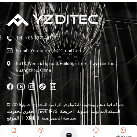
Tel : +86 13714472831
Email : Ysstagetech@gmail.com
No18, Wenchang road, Hailong street, Liwan district,
Guangzhou, China
© 2026 شركة قوانغتشو يوتشونغ للتكنولوجيا الرقمية المحدودة جميع
مدونة
خريطة
IPv6 الشبكة المدعومة
|
الحقوق محفوظة .
سياسة الخصوصية
XML
الموقع
|
|