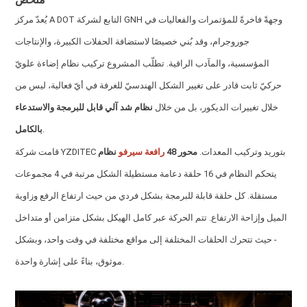
يُعدّ مركز A DOT التابع لشركة GNH وجهةً فاخرةً للمؤتمرات والفعاليات في
جوروجرام، وقد بُني خصيصًا لاستضافة الحفلات الكبيرة، والإنتاجات
المؤسسية، والمآدب الراقية. تطلّب المشروع تركيب نظام إضاءة علويّ
حركيّ ثابت قادر على تغيير الشكل الهندسيّ للغرفة في أيّ فعالية، ليس من
خلال تغييرات الديكور، بل من خلال
نظام شد آلي قابل للبرمجة والاستدعاء
.
بالكامل
قامت شركة YZDITEC بتوريد وتركيب المعدات.
محور 48
رافعة سيرفو
نظام
يتحكم النظام في 16 حلقة دعامة مستطيلة الشكل مرتبة في 4 مجموعات
مستقلة. كل حلقة قابلة للبرمجة بشكل فردي من حيث ارتفاع الرفع وزاوية
الميل وإزاحة الارتفاع. تتم الحركة عبر كامل الهيكل بشكل متزامن أو متداخل
- حيث تتحرك الحلقات المختلفة إلى مواقع مختلفة في وقت واحد، وبشكل
موثوق، بناءً على إشارة واحدة.