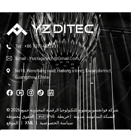
Tel : +86 13714472831
Email : Ysstagetech@gmail.com
No18, Wenchang road, Hailong street, Liwan district,
Guangzhou, China
© 2026 شركة قوانغتشو يوتشونغ للتكنولوجيا الرقمية المحدودة جميع
مدونة
خريطة
IPv6 الشبكة المدعومة
|
الحقوق محفوظة .
سياسة الخصوصية
XML
الموقع
|
|