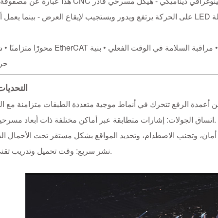
هذا عبارة عن مصفوفة أعمدة رفع CNC مخصصة بالكامل ذات 120 محورًا والتي كانت بمثابة ع
حرك
التحديات
►اتساق الجولات: إشارات متطابقة عبر أماكن مختلفة ذات أبعاد مسرحية متباينة.
►نشر سريع: وقت تحميل وتدريب تقني محدود.