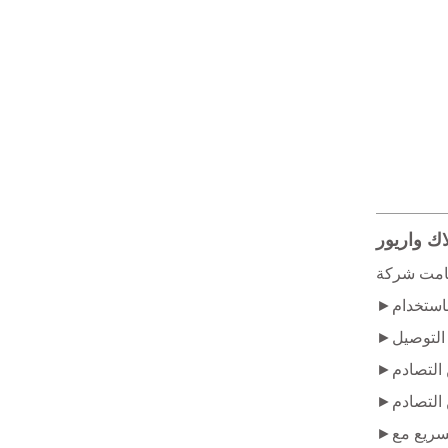
اك واريور
►واجهة المستخدم الرسومية الموجهة للمشغل: برمجة الإشارات، والتجاوزات المباشرة، والتشخيص، ومكتبة إشارات موحدة للتكيف السريع مع