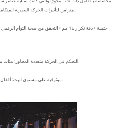
على الحركة يرتفع ويدور ويستجيب لإيقاع العرض - بينما يعمل أيضًا كسطح LED متزامن لتأثيرات الحركة البصرية المتكاملة.
►التحكم في الحركة متعددة المحاور: مئات من أعمدة الرفع تتحرك في أنماط موجية متعددة الطبقات متزامنة مع الموسيقى.
►موثوقية على مستوى البث: أقفال أمان، وتجنب الاصطدام، وتحديد المواقع بشكل مستقر تحت الأحمال الديناميكية.