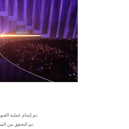
►تم إتمام عملية القبول المباشر الكامل في الموقع باستخدام إشارات موجية متزامنة ذات 120 محورًا.
► تم التحقق من السلامة، وقابلية التكرار، واستجابة النظام في الوقت الفعلي في ظل ظروف البث.