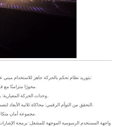
:
قامت شركة YZDITEC بتوريد نظام تحكم بالحركة جاهز للاستخدا
►التحكم الحتمي في الوقت الحقيقي باستخدام EtherCAT: 120 محورًا متزامنًا مع قابلية تكرار ±1 مم.
►وحدات الحركة المعيارية: وحدات تحكم ووحدات قيادة موزعة لإعداد قابل للتطوير وتبسيط عملية التوصيل.
لتصميم الإشارات، والتحقق من صحة الحركة، والتشغيل المسبق الخالي من التصادم.
►التحقق من التوأم الرقمي:
محاكاة ثلاثية الأبعاد
►مجموعة أمان متكاملة: مراقبة في الوقت الحقيقي، وأقفال الأجهزة، والكشف التلقائي عن التصادم.