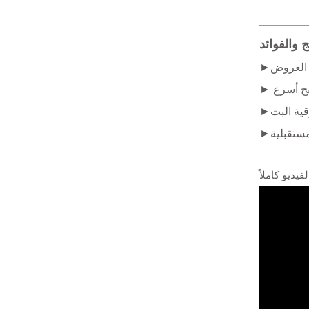
ئج والفوائد