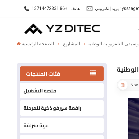
ysstagetech@gm
هاتف : +86 13714472831
يقى التلفزيونية الوطنية
المشاريع
الصفحة الرئيسية
الوطنية
فئات المنتجات
Nov 
منصة التشغيل
رافعة سيرفو ذكية للمرحلة
عربة منزلقة