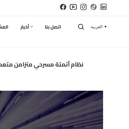
اتصل بنا
أخبار
المش
العربية
English
نظام أتمتة مسرحي متزامن متعدد
español
русский
한국의
العربية