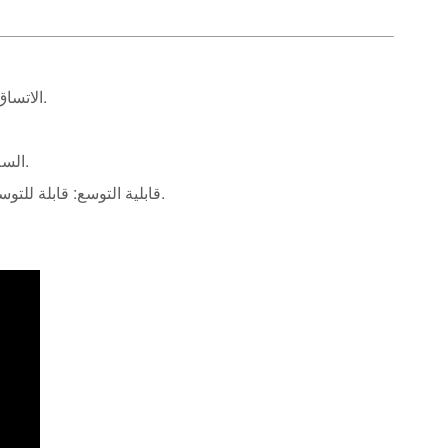
►الاتساق الإبداعي: ​​إعادة إنتاج دقيقة لتصميم رقصات الأمواج المعقدة في جميع العروض.
►السلامة التشغيلية: المراقبة المستمرة وتجنب الاصطدام الآلي لضمان موثوقية البث.
►قابلية التوسع: قابلة للتوسيع والتكيف بسهولة مع أحجام المسارح المختلفة ومتطلبات الجولات المستقبلية.