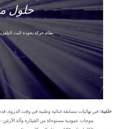
حلول مت
نظام حركة بجودة البث التلفز
خلفية:
في نهائيات مسابقة غنائية وطنية في وقت الذروة، قد
موجات عمودية مستوحاة من القيثارة وآلة الأرغن - إلى حركة دقيقة وقابلة للتكرار ومتحركة بالموسيقى عبر البروفات والبث المباشر.