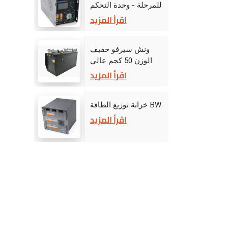
للمرحلة - وحدة التحكم
في القيادة
اقرأ المزيد
ونش سيرفو خفيف
الوزن 50 كجم عالي
الأداء للمسرح
اقرأ المزيد
خزانة توزيع الطاقة BW
اقرأ المزيد