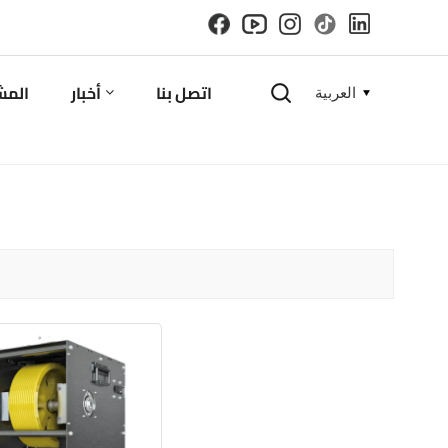
اتصل بنا
أخبار
المش
العربية
English
español
русский
한국의
العربية