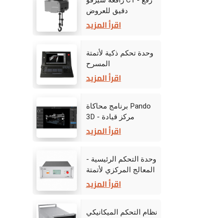
رافعة سيرفو C1 - رفع
دقيق للعروض
الديناميكية على المسرح
اقرأ المزيد
وحدة تحكم ذكية لأتمتة
المسرح
اقرأ المزيد
برنامج محاكاة Pando
3D - مركز قيادة
المرحلة الافتراضية
اقرأ المزيد
وحدة التحكم الرئيسية -
المعالج المركزي لأتمتة
المرحلة
اقرأ المزيد
نظام التحكم الميكانيكي