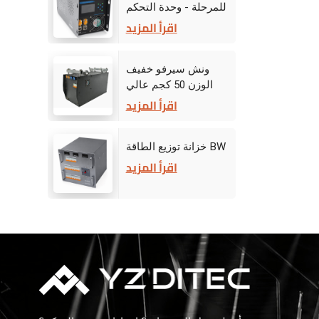
للمرحلة - وحدة التحكم
في القيادة
اقرأ المزيد
ونش سيرفو خفيف
الوزن 50 كجم عالي
الأداء للمسرح
اقرأ المزيد
خزانة توزيع الطاقة BW
اقرأ المزيد