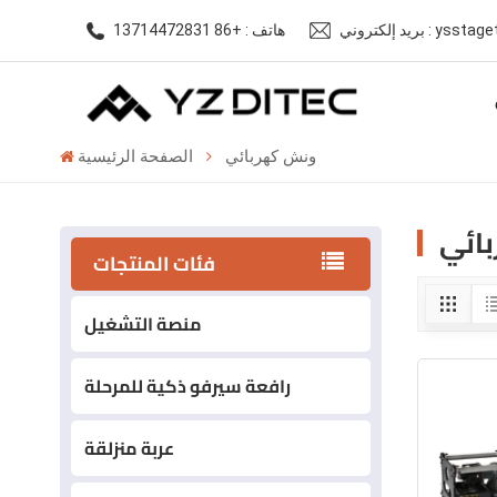
ysstagetech@gm
هاتف : +86 13714472831
ونش كهربائي
الصفحة الرئيسية
ائي
فئات المنتجات
منصة التشغيل
رافعة سيرفو ذكية للمرحلة
عربة منزلقة