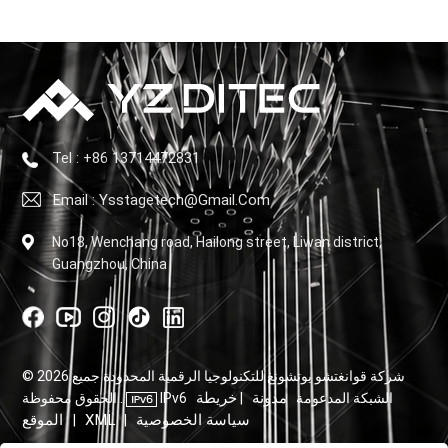
Tel : +86 13714472831
Email : Ysstagetech@gmail.com
No18, Wenchang road, Hailong street, Liwan district,
Guangzhou, China
© 2026 شركة قوانغتشو يوتشونغ للتكنولوجيا الرقمية المحدودة جميع
مدونة
خريطة
IPv6 الشبكة المدعومة
|
الحقوق محفوظة .
سياسة الخصوصية
XML
الموقع
|
|