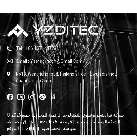
Tel : +86 13714472831
Email : Ysstagetech@gmail.com
No18, Wenchang road, Hailong street, Liwan district,
Guangzhou, China
© 2026 شركة قوانغتشو يوتشونغ للتكنولوجيا الرقمية المحدودة جميع
مدونة
خريطة
IPv6 الشبكة المدعومة
|
الحقوق محفوظة .
سياسة الخصوصية
XML
الموقع
|
|